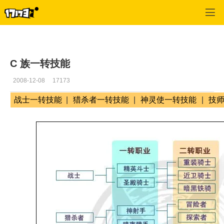
专区_《RF》
>
游戏系统
>
正文
C 族一转技能
2008-12-08
17173
战士一转技能
|
猎杀者一转技能
|
神灵使一转技能
|
技