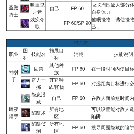
吸血鬼
吸取周围敌人部分
圣殿
自己
FP 60
之音
自身体力
骑士
残疾夺
催眠怪物，诱使怪
FP 60/SP 90
取
己，
猎杀者
图
施展目
职业
技能名
消耗
技能说明
标
标
其他种
囚禁
FP 60
在一段时间内使目
神射
族
手
奋力一
其它种
FP 60
对远距离目标进行
掷
族/怪物
隐息潜
自己
FP 60
在敌人面前短时间
藏
暗夜
所有地
可以设置能对敌人
陷阱术
猎手
区
陷阱
陷阱侦
所有地
FP 60
搜寻周围隐藏的陷
测
区