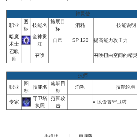
神灵使
图
施展目
职业
技能名
消耗
技能说明
标
标
暗魔
全神贯
自己
SP 120
提高能力攻击力
术士
注
召唤
召唤
召唤扭曲空间的精
师
技师
图
施展目
职业
技能名
消耗
技能说明
标
标
守卫塔
范围攻
专家
可以设置守卫塔
执照
击
手机版
|
电脑版