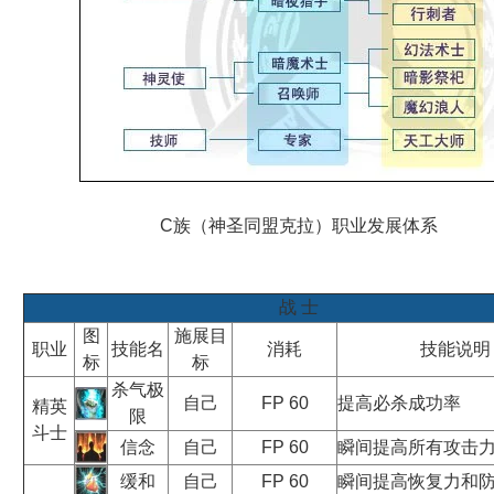
C族（神圣同盟克拉）职业发展体系
战 士
图
施展目
职业
技能名
消耗
技能说明
标
标
杀气极
自己
FP 60
提高必杀成功率
精英
限
斗士
信念
自己
FP 60
瞬间提高所有攻击
缓和
自己
FP 60
瞬间提高恢复力和