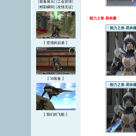
[
装备展示
] [
工会宣传
]
[
精彩瞬间
] [
友情见证
]
・能力之兽-易奈娜：
・能力之兽-易奈娜（
【
坚强的后盾
】
【
50装备
】
・能力之兽-易奈娜（
【
我们的飞船
】