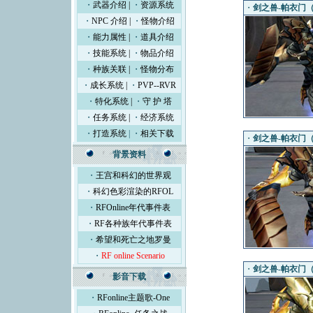
・
武器介绍
|
・
资源系统
・
剑之兽-帕衣门（L
・
NPC 介绍
|
・
怪物介绍
・
能力属性
|
・
道具介绍
・
技能系统
|
・
物品介绍
・
种族关联
|
・
怪物分布
・
成长系统
|
・
PVP--RVR
・
特化系统
|
・
守 护 塔
・
任务系统
|
・
经济系统
・
打造系统
| ・
相关下载
・
剑之兽-帕衣门（L
背景资料
・
王宫和科幻的世界观
・
科幻色彩渲染的RFOL
・
RFOnline年代事件表
・
RF各种族年代事件表
・
希望和死亡之地罗曼
・
RF online Scenario
・
剑之兽-帕衣门（L
影音下载
・
RFonline主题歌-One