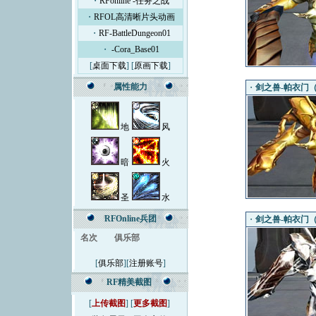
・
RFonline -任务之战
・
RFOL高清晰片头动画
・
RF-BattleDungeon01
・
-Cora_Base01
[
桌面下载
] [
原画下载
]
属性能力
・
剑之兽-帕衣门（L
地
风
暗
火
圣
水
RFOnline兵团
・
剑之兽-帕衣门（
名次
俱乐部
[
俱乐部
][
注册账号
]
RF精美截图
[
上传截图
] [
更多截图
]