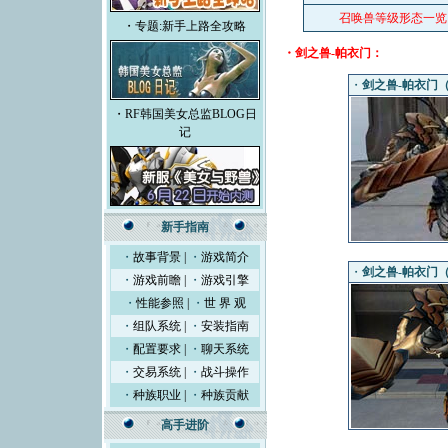
召唤兽等级形态一览
・专题:新手上路全攻略
・剑之兽-帕衣门：
・
剑之兽-帕衣门（L
・RF韩国美女总监BLOG日
记
新手指南
・
故事背景
|
・
游戏简介
・
剑之兽-帕衣门（L
・
游戏前瞻
|
・
游戏引擎
・
性能参照
|
・
世 界 观
・
组队系统
|
・
安装指南
・
配置要求
|
・
聊天系统
・
交易系统
|
・
战斗操作
・
种族职业
|
・
种族贡献
高手进阶